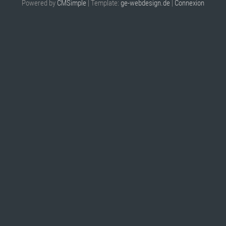
Powered by
CMSimple
| Template:
ge-webdesign.de
|
Connexion